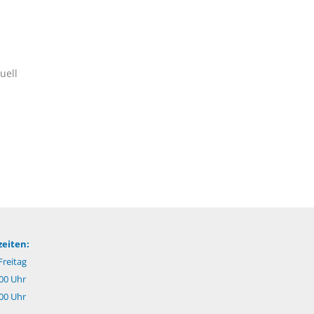
uell
eiten:
reitag
.00 Uhr
:00 Uhr