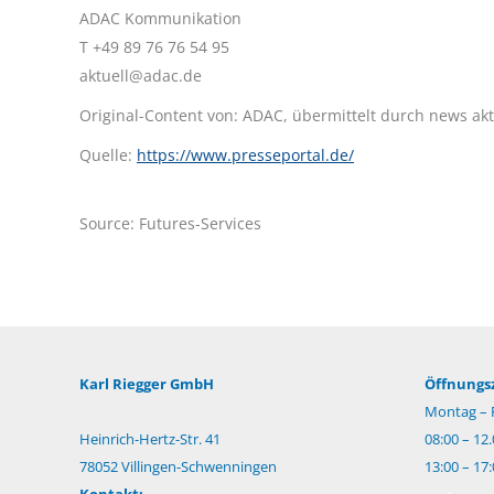
ADAC Kommunikation
T +49 89 76 76 54 95
aktuell@adac.de
Original-Content von: ADAC, übermittelt durch news akt
Quelle:
https://www.presseportal.de/
Source: Futures-Services
Karl Riegger GmbH
Öffnungsz
Montag – F
Heinrich-Hertz-Str. 41
08:00 – 12
78052 Villingen-Schwenningen
13:00 – 17