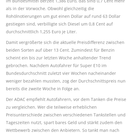
im Bundesmittel derzeit 1,386 Euro, das sind 0,7 Cent mehr
als in der Vorwoche. Obwohl gleichzeitig die
Rohölnotierungen um gut einen Dollar auf rund 63 Dollar
gestiegen sind, verbilligte sich Diesel um 0,8 Cent auf
durchschnittlich 1,255 Euro je Liter.
Damit vergrößerte sich die aktuelle Preisdifferenz zwischen
beiden Sorten auf über 13 Cent. Zumindest für Benzin
scheint ein bis zur letzten Woche anhaltender Trend
gebrochen. Nachdem Autofahrer für Super E10 im
Bundesdurchschnitt zuletzt vier Wochen nacheinander
weniger bezahlen mussten, zog der Durchschnittspreis nun
bereits die zweite Woche in Folge an.
Der ADAC empfiehlt Autofahrern, vor dem Tanken die Preise
zu vergleichen. Wer die teilweise erheblichen
Preisunterschiede zwischen verschiedenen Tankstellen und
Tageszeiten nutzt, spart bares Geld und stärkt zudem den
Wettbewerb zwischen den Anbietern. So tankt man nach