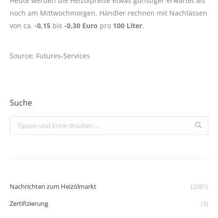
Heute werden die Heizölpreise etwas günstiger erwartet als
noch am Mittwochmorgen. Händler rechnen mit Nachlässen
von ca.
-0,15
bis
-0,30 Euro
pro
100 Liter
.
Source: Futures-Services
Suche
Search:
Nachrichten zum Heizölmarkt
(2001)
Zertifizierung
(3)