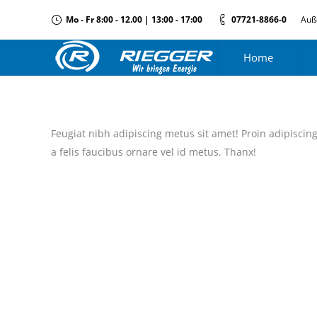
Mo - Fr 8:00 - 12.00 | 13:00 - 17:00
07721-8866-0
Auß
Home
Feugiat nibh adipiscing metus sit amet! Proin adipiscing 
a felis faucibus ornare vel id metus. Thanx!