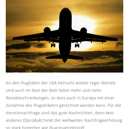
An den Flughäfen der USA herrscht wieder reger Betrieb.
Und auch im Rest der Welt fallen mehr und mehr
Reisebeschränkungen, so dass auch in Europa mit einer
Zunahme des Flugverkehrs gerechnet werden kann. Für die
Kerosinnachfrage sind das gute Nachrichten, denn kein
anderes Ölprodukt hinkt der weltweiten Nachfrageerholung
so stark hinterher wie Flugzeugtreibstoff.