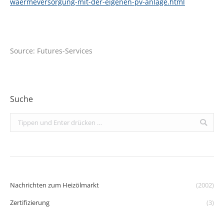
waermeversorgung-mit-der-eigenen-pv-anlage.html
Source: Futures-Services
Suche
Search:
Nachrichten zum Heizölmarkt
(2002)
Zertifizierung
(3)