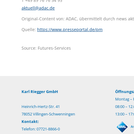
T +49 89 76 76 54 95
aktuell@adac.de
Original-Content von: ADAC, übermittelt durch news akt
Quelle:
https://www.presseportal.de/pm
Source: Futures-Services
Karl Riegger GmbH
Öffnungsz
Montag – F
Heinrich-Hertz-Str. 41
08:00 – 12
78052 Villingen-Schwenningen
13:00 – 17
Kontakt:
Telefon: 07721-8866-0