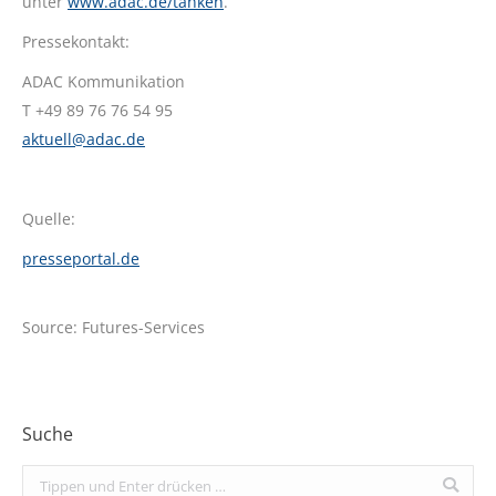
unter
www.adac.de/tanken
.
Pressekontakt:
ADAC Kommunikation
T +49 89 76 76 54 95
aktuell@adac.de
Quelle:
presseportal.de
Source: Futures-Services
Suche
Search: