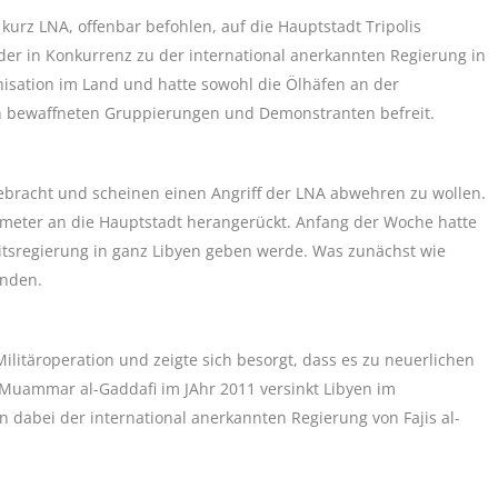
 kurz LNA, offenbar befohlen, auf die Hauptstadt Tripolis
 der in Konkurrenz zu der international anerkannten Regierung in
ganisation im Land und hatte sowohl die Ölhäfen an der
von bewaffneten Gruppierungen und Demonstranten befreit.
gebracht und scheinen einen Angriff der LNA abwehren zu wollen.
lometer an die Hauptstadt herangerückt. Anfang der Woche hatte
eitsregierung in ganz Libyen geben werde. Was zunächst wie
enden.
Militäroperation und zeigte sich besorgt, dass es zu neuerlichen
Muammar al-Gaddafi im JAhr 2011 versinkt Libyen im
 dabei der international anerkannten Regierung von Fajis al-