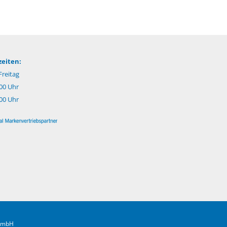
eiten:
reitag
.00 Uhr
:00 Uhr
 GmbH