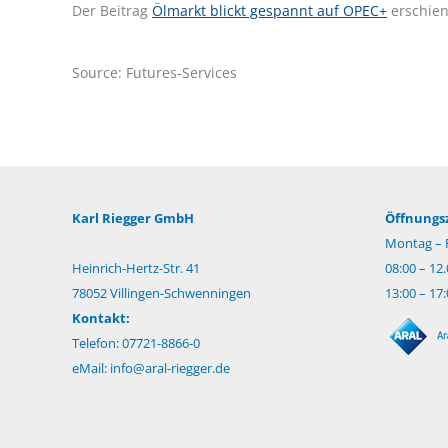
Der Beitrag
Ölmarkt blickt gespannt auf OPEC+
erschien
Source: Futures-Services
Karl Riegger GmbH
Öffnungsz
Montag – F
Heinrich-Hertz-Str. 41
08:00 – 12
78052 Villingen-Schwenningen
13:00 – 17
Kontakt:
Telefon: 07721-8866-0
eMail:
info@aral-riegger.de