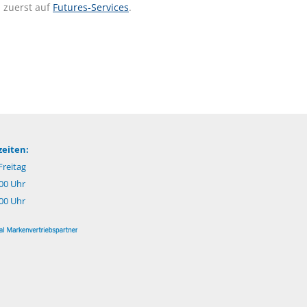
 zuerst auf
Futures-Services
.
eiten:
reitag
.00 Uhr
:00 Uhr