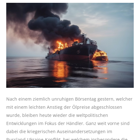
Nach einem ziemlich unruhigen Börsentag gestern, welcher
mit einem leichten Anstieg der Ölpreise abgeschlossen
wurde, bleiben heute wieder die weltpolitischen
Entwicklungen im Fokus der Händler. Ganz weit vorne sind
dabei die kriegerischen Auseinandersetzungen im
Russland-Ukraine-Konflikt, bei welchem insbesondere die