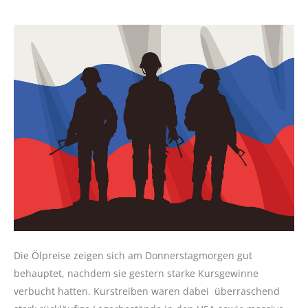
Die Ölpreise zeigen sich am Donnerstagmorgen gut
behauptet, nachdem sie gestern starke Kursgewinne
verbucht hatten. Kurstreiben waren dabei überraschend