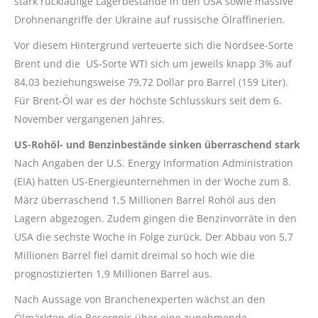
stark rückläufige Lagerbestände in den USA sowie massive
Drohnenangriffe der Ukraine auf russische Ölraffinerien.
Vor diesem Hintergrund verteuerte sich die Nordsee-Sorte
Brent und die US-Sorte WTI sich um jeweils knapp 3% auf
84,03 beziehungsweise 79,72 Dollar pro Barrel (159 Liter).
Für Brent-Öl war es der höchste Schlusskurs seit dem 6.
November vergangenen Jahres.
US-Rohöl- und Benzinbestände sinken überraschend stark
Nach Angaben der U.S. Energy Information Administration
(EIA) hatten US-Energieunternehmen in der Woche zum 8.
März überraschend 1,5 Millionen Barrel Rohöl aus den
Lagern abgezogen. Zudem gingen die Benzinvorräte in den
USA die sechste Woche in Folge zurück. Der Abbau von 5,7
Millionen Barrel fiel damit dreimal so hoch wie die
prognostizierten 1,9 Millionen Barrel aus.
Nach Aussage von Branchenexperten wächst an den
Ölmärkten die Besorgnis über eine zunehmende