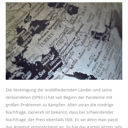
Die Vereinigung der erdölfördernden Länder und seine
Verbündeten (OPEC+) hat seit Beginn der Pandemie mit
großen Problemen zu kämpfen. Allen voran die niedrige
Nachfrage. Generell ist bekannt, dass bei schwindender
Nachfrage, der Preis ebenfalls fällt. Es sei denn man passt
das Angebot entsprechend an. So hat das Kartell letztes Jahr