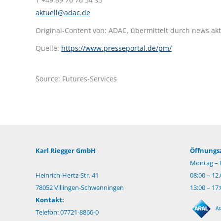
aktuell@adac.de
Original-Content von: ADAC, übermittelt durch news akt
Quelle:
https://www.presseportal.de/pm/
Source: Futures-Services
Karl Riegger GmbH
Öffnungsz
Montag – F
Heinrich-Hertz-Str. 41
08:00 – 12
78052 Villingen-Schwenningen
13:00 – 17
Kontakt:
Telefon: 07721-8866-0