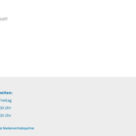
uell
eiten:
reitag
.00 Uhr
:00 Uhr