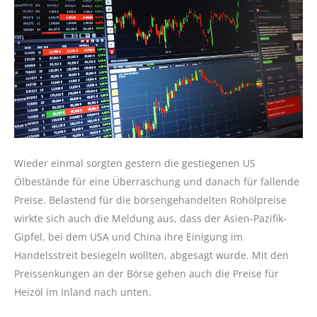
Wieder einmal sorgten gestern die gestiegenen US
Ölbestände für eine Überraschung und danach für fallende
Preise. Belastend für die börsengehandelten Rohölpreise
wirkte sich auch die Meldung aus, dass der Asien-Pazifik-
Gipfel, bei dem USA und China ihre Einigung im
Handelsstreit besiegeln wollten, abgesagt wurde. Mit den
Preissenkungen an der Börse gehen auch die Preise für
Heizöl im Inland nach unten.