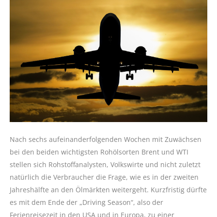
Nach sechs aufeinanderfolgenden Wochen mit Zuwächsen
bei den beiden wichtigsten Rohölsorten Brent und WTI
stellen sich Rohstoffanalysten, Volkswirte und nicht zuletzt
natürlich die Verbraucher die Frage, wie es in der zweiten
Jahreshälfte an den Ölmärkten weitergeht. Kurzfristig dürfte
es mit dem Ende der „Driving Season“, also der
Ferienreisezeit in den USA und in Europa, zu einer