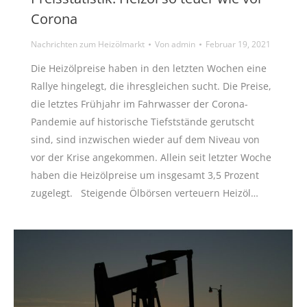
Corona
Nachrichten zum Heizölmarkt
Von
admin
Februar 19, 2021
Die Heizölpreise haben in den letzten Wochen eine
Rallye hingelegt, die ihresgleichen sucht. Die Preise,
die letztes Frühjahr im Fahrwasser der Corona-
Pandemie auf historische Tiefststände gerutscht
sind, sind inzwischen wieder auf dem Niveau von
vor der Krise angekommen. Allein seit letzter Woche
haben die Heizölpreise um insgesamt 3,5 Prozent
zugelegt. Steigende Ölbörsen verteuern Heizöl…