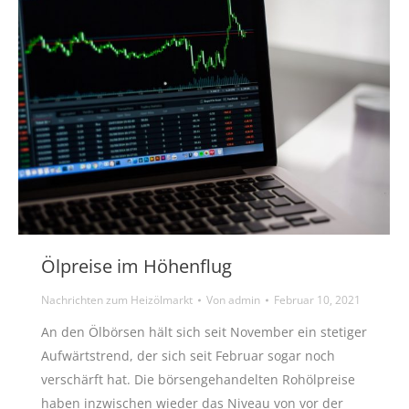
Ölpreise im Höhenflug
Nachrichten zum Heizölmarkt
Von
admin
Februar 10, 2021
An den Ölbörsen hält sich seit November ein stetiger
Aufwärtstrend, der sich seit Februar sogar noch
verschärft hat. Die börsengehandelten Rohölpreise
haben inzwischen wieder das Niveau von vor der