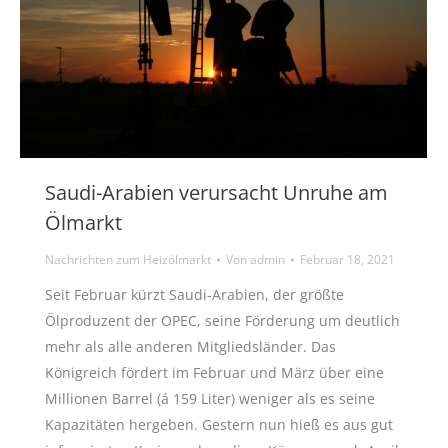
Saudi-Arabien verursacht Unruhe am
Ölmarkt
Nachrichten zum Heizölmarkt
Von
admin
Februar 18, 2021
Seit Februar kürzt Saudi-Arabien, der größte
Ölproduzent der OPEC, seine Förderung um deutlich
mehr als alle anderen Mitgliedsländer. Das
Königreich fördert im Februar und März über eine
Millionen Barrel (á 159 Liter) weniger als es seine
Kapazitäten hergeben. Gestern nun hieß es aus gut