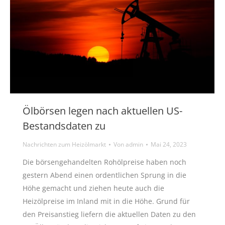
Ölbörsen legen nach aktuellen US-
Bestandsdaten zu
Nachrichten zum Heizölmarkt
Von
admin
Mai 24, 2023
Die börsengehandelten Rohölpreise haben noch
gestern Abend einen ordentlichen Sprung in die
Höhe gemacht und ziehen heute auch die
Heizölpreise im Inland mit in die Höhe. Grund für
den Preisanstieg liefern die aktuellen Daten zu den