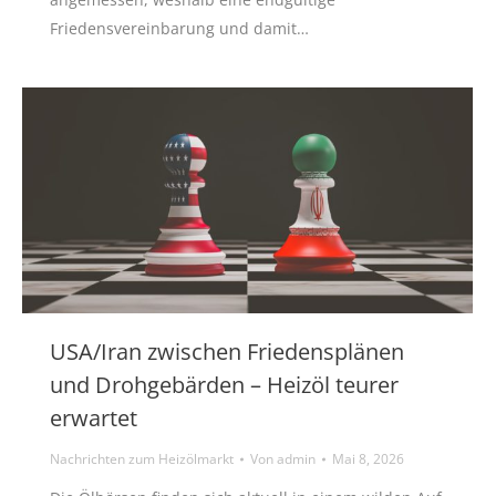
Friedensvereinbarung und damit…
USA/Iran zwischen Friedensplänen
und Drohgebärden – Heizöl teurer
erwartet
Nachrichten zum Heizölmarkt
Von
admin
Mai 8, 2026