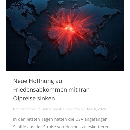
Neue Hoffnung auf
Friedensabkommen mit Iran –
Ölpreise sinken
Nachrichten zum Heizölmarkt
Von
admin
Mai 6, 2026
In den letzten Tagen hatten die USA angefangen,
Schiffe aus der Straße von Hormus zu eskortieren