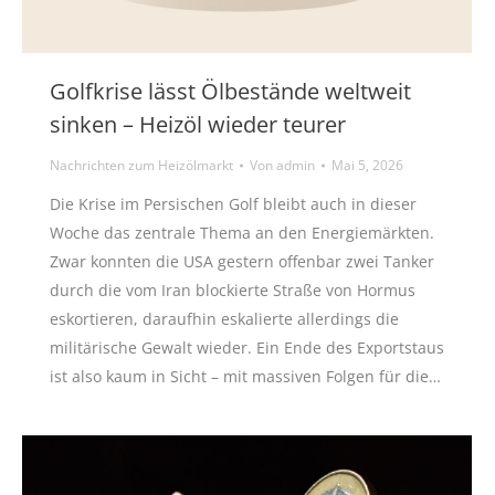
Golfkrise lässt Ölbestände weltweit
sinken – Heizöl wieder teurer
Nachrichten zum Heizölmarkt
Von
admin
Mai 5, 2026
Die Krise im Persischen Golf bleibt auch in dieser
Woche das zentrale Thema an den Energiemärkten.
Zwar konnten die USA gestern offenbar zwei Tanker
durch die vom Iran blockierte Straße von Hormus
eskortieren, daraufhin eskalierte allerdings die
militärische Gewalt wieder. Ein Ende des Exportstaus
ist also kaum in Sicht – mit massiven Folgen für die…