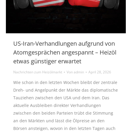
US-Iran-Verhandlungen aufgrund von
Atomgesprächen angespannt – Heizöl
etwas günstiger erwartet
Nachrichten zum Heizölmarkt
Von
admin
April 28, 2026
Wie schon in den letzten Wochen bleibt der zentrale
Dreh- und Angelpunkt der Märkte das diplomatische
Tauziehen zwischen den USA und dem Iran. Das
aktuelle Ausbleiben direkter Verhandlungen
zwischen den beiden Parteien trübt die Stimmung
an den Märkten und lässt die Ölpreise an den
Börsen ansteigen, wovon in den letzten Tagen auch