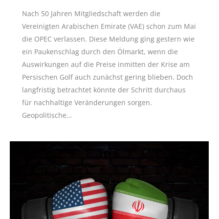
Nach 50 Jahren Mitgliedschaft werden die
Vereinigten Arabischen Emirate (VAE) schon zum Mai
die OPEC verlassen. Diese Meldung ging gestern wie
ein Paukenschlag durch den Ölmarkt, wenn die
Auswirkungen auf die Preise inmitten der Krise am
Persischen Golf auch zunächst gering blieben. Doch
langfristig betrachtet könnte der Schritt durchaus
für nachhaltige Veränderungen sorgen.
Geopolitische…